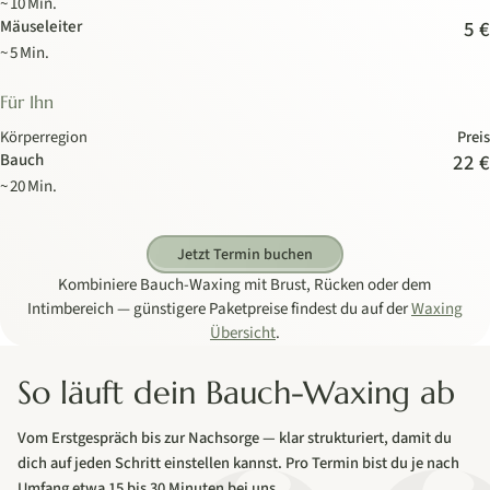
~ 10 Min.
Mäuseleiter
5 €
~ 5 Min.
Für Ihn
Körperregion
Preis
Bauch
22 €
~ 20 Min.
Jetzt Termin buchen
Kombiniere Bauch-Waxing mit Brust, Rücken oder dem
Intimbereich — günstigere Paketpreise findest du auf der
Waxing
Übersicht
.
So läuft dein Bauch-Waxing ab
Vom Erstgespräch bis zur Nachsorge — klar strukturiert, damit du
dich auf jeden Schritt einstellen kannst. Pro Termin bist du je nach
Umfang etwa 15 bis 30 Minuten bei uns.