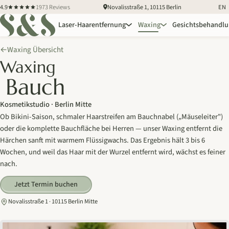
4.9
1973 Reviews
Novalisstraße 1, 10115 Berlin
EN
Laser-Haarentfernung
Waxing
Gesichtsbehandl
Waxing Übersicht
←
Waxing
Bauch
Kosmetikstudio · Berlin Mitte
Ob Bikini-Saison, schmaler Haarstreifen am Bauchnabel („Mäuseleiter")
oder die komplette Bauchfläche bei Herren — unser Waxing entfernt die
Härchen sanft mit warmem Flüssigwachs. Das Ergebnis hält 3 bis 6
Wochen, und weil das Haar mit der Wurzel entfernt wird, wächst es feiner
nach.
Jetzt Termin buchen
Novalisstraße 1 · 10115 Berlin Mitte