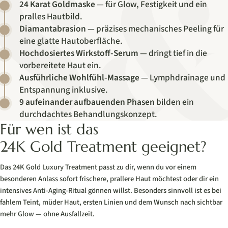
24 Karat Goldmaske
— für Glow, Festigkeit und ein
pralles Hautbild.
Diamantabrasion
— präzises mechanisches Peeling für
eine glatte Hautoberfläche.
Hochdosiertes Wirkstoff-Serum
— dringt tief in die
vorbereitete Haut ein.
Ausführliche Wohlfühl-Massage
— Lymphdrainage und
Entspannung inklusive.
9 aufeinander aufbauenden Phasen
bilden ein
durchdachtes Behandlungskonzept.
Für wen ist das
24K Gold Treatment geeignet?
Das 24K Gold Luxury Treatment passt zu dir, wenn du vor einem
besonderen Anlass sofort frischere, prallere Haut möchtest oder dir ein
intensives Anti-Aging-Ritual gönnen willst. Besonders sinnvoll ist es bei
fahlem Teint, müder Haut, ersten Linien und dem Wunsch nach sichtbar
mehr Glow — ohne Ausfallzeit.