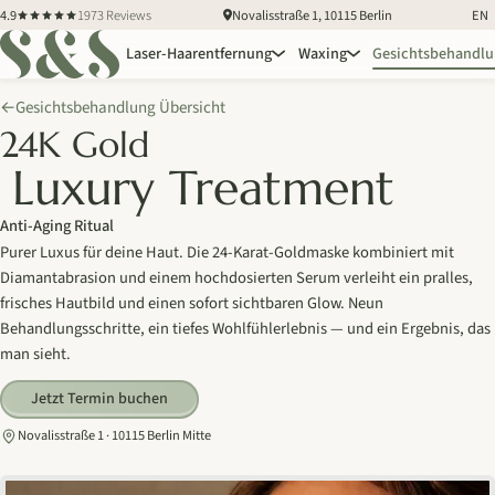
4.9
1973 Reviews
Novalisstraße 1, 10115 Berlin
EN
Laser-Haarentfernung
Waxing
Gesichtsbehandl
Gesichtsbehandlung Übersicht
←
24K Gold
Luxury Treatment
Anti-Aging Ritual
Purer Luxus für deine Haut. Die 24-Karat-Goldmaske kombiniert mit
Diamantabrasion und einem hochdosierten Serum verleiht ein pralles,
frisches Hautbild und einen sofort sichtbaren Glow. Neun
Behandlungsschritte, ein tiefes Wohlfühlerlebnis — und ein Ergebnis, das
man sieht.
Jetzt Termin buchen
Novalisstraße 1 · 10115 Berlin Mitte