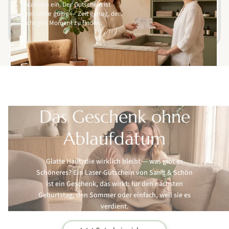
Bezahlen ein. Der Gutschein ist
drei Jahre gültig — Zeit genug, den
richtigen Moment zu finden.
Das Geschenk ohne
Ablaufdatum
Glatte Haut, die wirklich bleibt — was gibt es
Schöneres? Ein Laser-Gutschein von Sanft & Schön
ist ein Geschenk, das wirkt: für den nächsten
Geburtstag, den Sommer oder einfach, weil sie es
verdient.