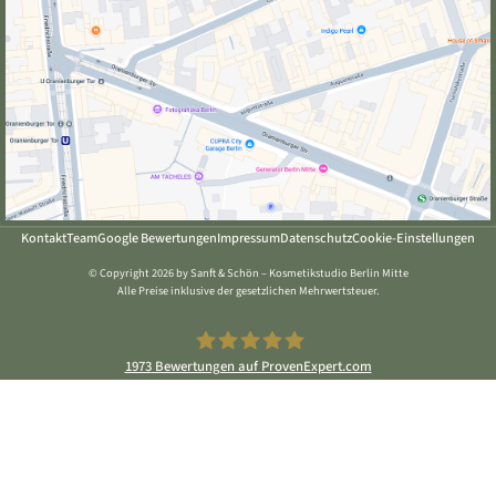
Kontakt
Team
Google Bewertungen
Impressum
Datenschutz
Cookie-Einstellungen
© Copyright 2026 by Sanft & Schön – Kosmetikstudio Berlin Mitte
Alle Preise inklusive der gesetzlichen Mehrwertsteuer.
1973
Bewertungen auf ProvenExpert.com
Sanft & Schön Kosmetikstudio