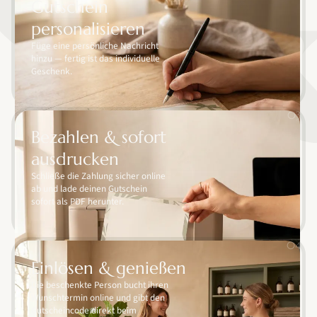
Gutschein
personalisieren
Füge eine persönliche Nachricht
hinzu — fertig ist das individuelle
Geschenk.
03
Bezahlen & sofort
ausdrucken
Schließe die Zahlung sicher online
ab und lade deinen Gutschein
sofort als PDF herunter.
04
Einlösen & genießen
Die beschenkte Person bucht ihren
Wunschtermin online und gibt den
Gutscheincode direkt beim