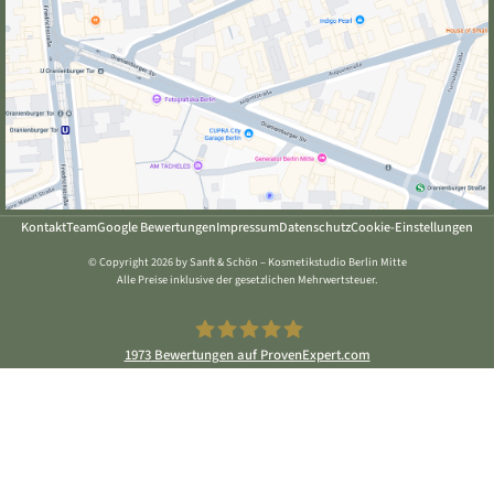
Kontakt
Team
Google Bewertungen
Impressum
Datenschutz
Cookie-Einstellungen
© Copyright 2026 by Sanft & Schön – Kosmetikstudio Berlin Mitte
Alle Preise inklusive der gesetzlichen Mehrwertsteuer.
1973
Bewertungen auf ProvenExpert.com
Sanft & Schön Kosmetikstudio