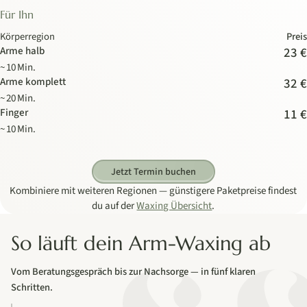
Für Ihn
Körperregion
Preis
Arme halb
23 €
~ 10 Min.
Arme komplett
32 €
~ 20 Min.
Finger
11 €
~ 10 Min.
Jetzt Termin buchen
Kombiniere mit weiteren Regionen — günstigere Paketpreise findest
du auf der
Waxing Übersicht
.
So läuft dein Arm-Waxing ab
Vom Beratungsgespräch bis zur Nachsorge — in fünf klaren
Schritten.