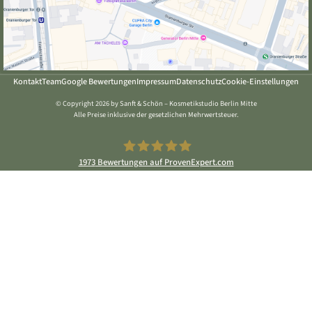
Kontakt
Team
Google Bewertungen
Impressum
Datenschutz
Cookie-Einstellungen
© Copyright 2026 by Sanft & Schön – Kosmetikstudio Berlin Mitte
Alle Preise inklusive der gesetzlichen Mehrwertsteuer.
1973
Bewertungen auf ProvenExpert.com
Sanft & Schön Kosmetikstudio